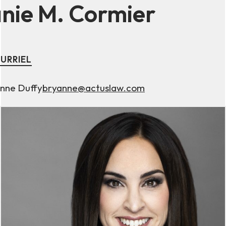
nie M. Cormier
URRIEL
nne Duffy
bryanne@actuslaw.com